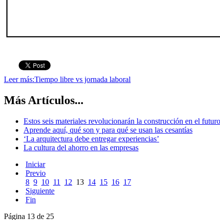
Leer más:Tiempo libre vs jornada laboral
Más Artículos...
Estos seis materiales revolucionarán la construcción en el futur
Aprende aquí, qué son y para qué se usan las cesantías
‘La arquitectura debe entregar experiencias’
La cultura del ahorro en las empresas
Iniciar
Previo
8
9
10
11
12
13
14
15
16
17
Siguiente
Fin
Página 13 de 25