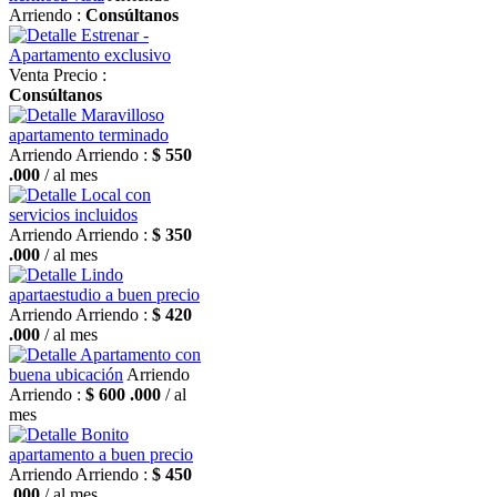
Arriendo :
Consúltanos
Estrenar -
Apartamento exclusivo
Venta
Precio :
Consúltanos
Maravilloso
apartamento terminado
Arriendo
Arriendo :
$ 550
.000
/ al mes
Local con
servicios incluidos
Arriendo
Arriendo :
$ 350
.000
/ al mes
Lindo
apartaestudio a buen precio
Arriendo
Arriendo :
$ 420
.000
/ al mes
Apartamento con
buena ubicación
Arriendo
Arriendo :
$ 600 .000
/ al
mes
Bonito
apartamento a buen precio
Arriendo
Arriendo :
$ 450
.000
/ al mes